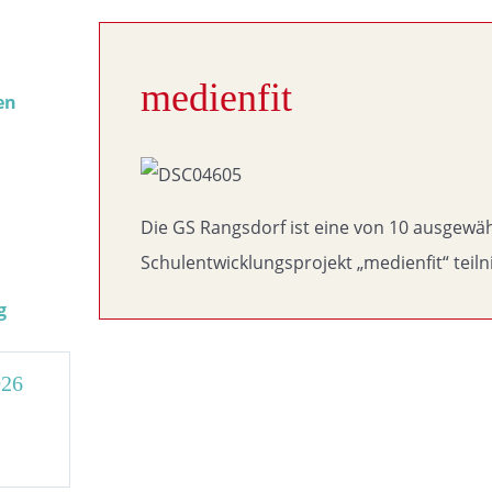
medienfit
en
Die GS Rangsdorf ist eine von 10 ausgew
Schulentwicklungsprojekt „medienfit“ teil
g
026